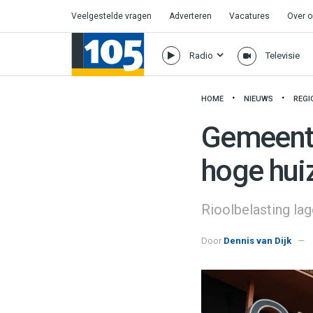
Veelgestelde vragen
Adverteren
Vacatures
Over 
Radio
Televisie
HOME
NIEUWS
REGI
Gemeente
hoge hui
Rioolbelasting lag
Door
Dennis van Dijk