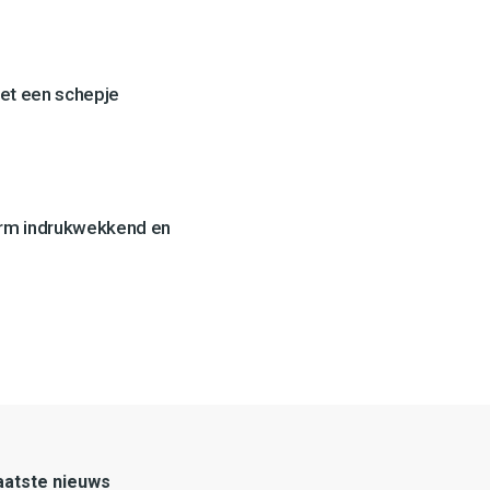
et een schepje
orm indrukwekkend en
aatste nieuws