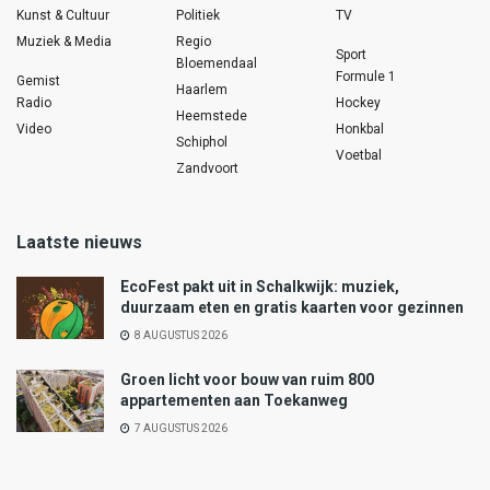
Kunst & Cultuur
Politiek
TV
Muziek & Media
Regio
Sport
Bloemendaal
Formule 1
Gemist
Haarlem
Radio
Hockey
Heemstede
Video
Honkbal
Schiphol
Voetbal
Zandvoort
Laatste nieuws
EcoFest pakt uit in Schalkwijk: muziek,
duurzaam eten en gratis kaarten voor gezinnen
8 AUGUSTUS 2026
Groen licht voor bouw van ruim 800
appartementen aan Toekanweg
7 AUGUSTUS 2026