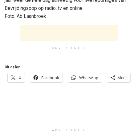
jaar weer de hele dag aanwezig voor live reportages van
Bevrijdingspop op radio, tv en online.
Foto: Ab Laanbroek
ADVERTENTIE
Dit delen:
X
Facebook
WhatsApp
Meer
ADVERTENTIE