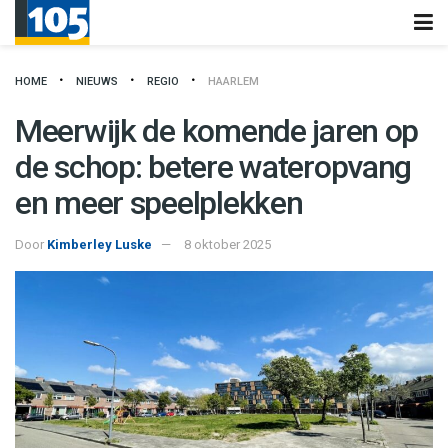
HOME
NIEUWS
REGIO
HAARLEM
Meerwijk de komende jaren op
de schop: betere wateropvang
en meer speelplekken
Door
Kimberley Luske
8 oktober 2025