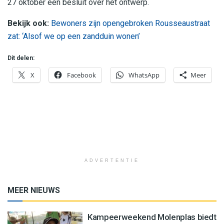
27 oktober een besluit over het ontwerp.
Bekijk ook:
Bewoners zijn opengebroken Rousseaustraat
zat: ‘Alsof we op een zandduin wonen’
Dit delen:
X
Facebook
WhatsApp
Meer
ADVERTENTIE
MEER NIEUWS
Kampeerweekend Molenplas biedt