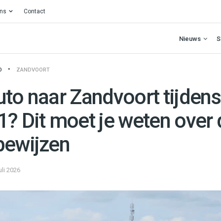
ons
Contact
Nieuws
S
O
ZANDVOORT
uto naar Zandvoort tijdens
1? Dit moet je weten over 
bewijzen
uli 2026