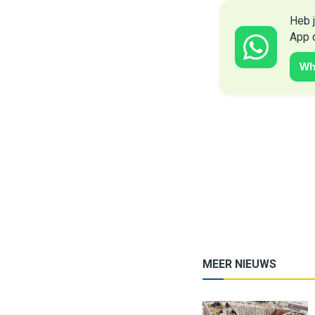
Heb j
App 
Wh
MEER NIEUWS