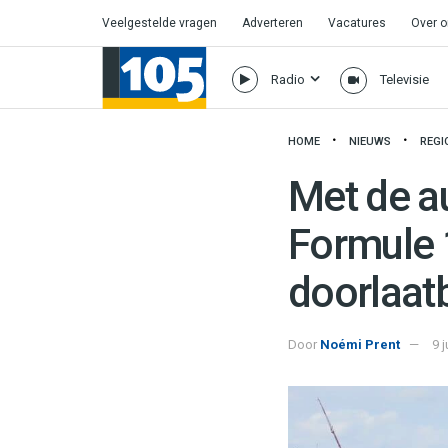
Veelgestelde vragen
Adverteren
Vacatures
Over 
Radio
Televisie
HOME
NIEUWS
REGI
Met de a
Formule 
doorlaat
Door
Noémi Prent
9 j