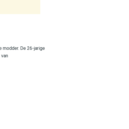
.
de modder. De 26-jarige
n van