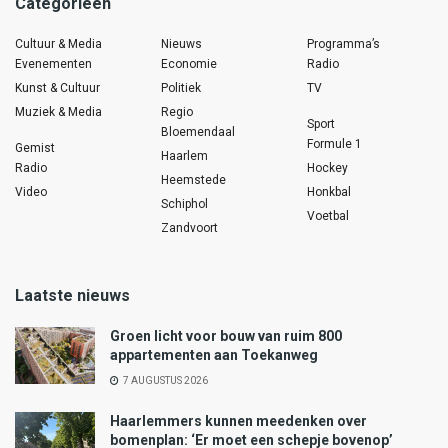
Categorieën
Cultuur & Media
Nieuws
Programma’s
Evenementen
Economie
Radio
Kunst & Cultuur
Politiek
TV
Muziek & Media
Regio
Sport
Bloemendaal
Formule 1
Gemist
Haarlem
Radio
Hockey
Heemstede
Video
Honkbal
Schiphol
Voetbal
Zandvoort
Laatste nieuws
Groen licht voor bouw van ruim 800
appartementen aan Toekanweg
7 AUGUSTUS 2026
Haarlemmers kunnen meedenken over
bomenplan: ‘Er moet een schepje bovenop’