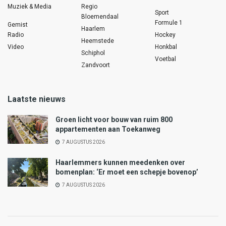
Muziek & Media
Regio
Sport
Bloemendaal
Formule 1
Gemist
Haarlem
Radio
Hockey
Heemstede
Video
Honkbal
Schiphol
Voetbal
Zandvoort
Laatste nieuws
Groen licht voor bouw van ruim 800
appartementen aan Toekanweg
7 AUGUSTUS 2026
Haarlemmers kunnen meedenken over
bomenplan: ‘Er moet een schepje bovenop’
7 AUGUSTUS 2026