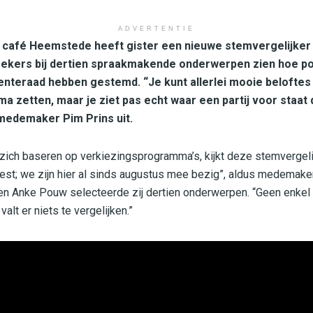
ADVERTENTIE
k café Heemstede heeft gister een nieuwe stemvergelijker
kers bij dertien spraakmakende onderwerpen zien hoe poli
eraad hebben gestemd. “Je kunt allerlei mooie beloftes 
 zetten, maar je ziet pas echt waar een partij voor staa
 medemaker Pim Prins uit.
ich baseren op verkiezingsprogramma’s, kijkt deze stemvergelijke
st; we zijn hier al sinds augustus mee bezig”, aldus medemaker
n Anke Pouw selecteerde zij dertien onderwerpen. “Geen enkel
lt er niets te vergelijken.”