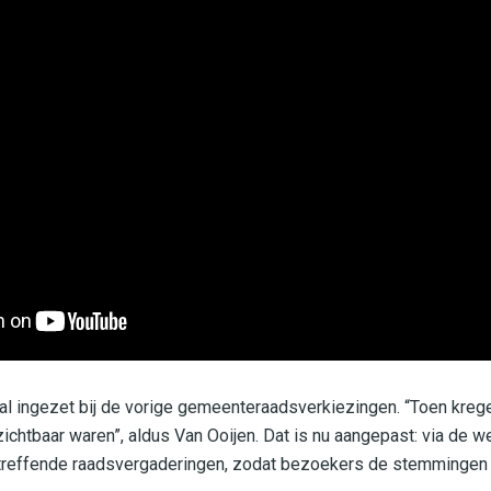
 al ingezet bij de vorige gemeenteraadsverkiezingen. “Toen krege
zichtbaar waren”, aldus Van Ooijen. Dat is nu aangepast: via de 
etreffende raadsvergaderingen, zodat bezoekers de stemmingen 