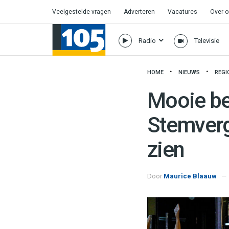
Veelgestelde vragen
Adverteren
Vacatures
Over 
Radio
Televisie
HOME
NIEUWS
REGI
Mooie be
Stemverge
zien
Door
Maurice Blaauw