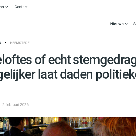
ons
Contact
Nieuws
S
O
HEEMSTEDE
loftes of echt stemgedra
lijker laat daden politiek
2 februari 2026