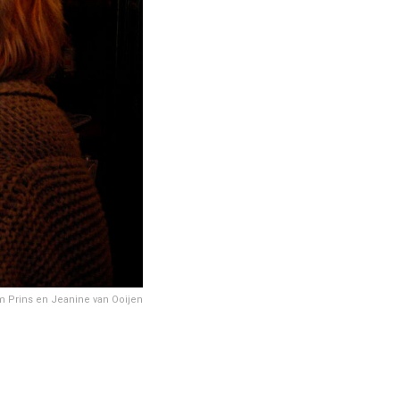
m Prins en Jeanine van Ooijen