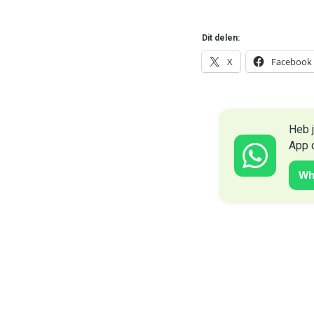
Dit delen:
X
Facebook
Heb j
App 
Wh