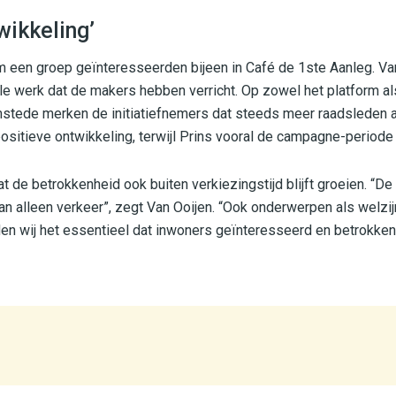
wikkeling’
 een groep geïnteresseerden bijeen in Café de 1ste Aanleg. Van
le werk dat de makers hebben verricht. Op zowel het platform al
mstede merken de initiatiefnemers dat steeds meer raadsleden a
sitieve ontwikkeling, terwijl Prins vooral de campagne-periode a
t de betrokkenheid ook buiten verkiezingstijd blijft groeien. “D
n alleen verkeer”, zegt Van Ooijen. “Ook onderwerpen als welzij
den wij het essentieel dat inwoners geïnteresseerd en betrokken 