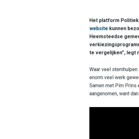
Het platform Politie
website
kunnen bezoe
Heemsteedse gemeent
verkiezingsprogramma
te vergelijken”, legt
Waar veel stemhulpen z
enorm veel werk gewee
Samen met Pim Prins e
aangenomen, want dan va