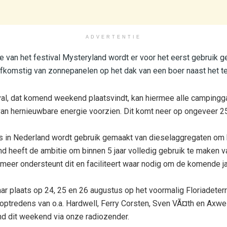
ADVERTENTIE
 van het festival Mysteryland wordt er voor het eerst gebruik 
fkomstig van zonnepanelen op het dak van een boer naast het te
l, dat komend weekend plaatsvindt, kan hiermee alle campingga
van hernieuwbare energie voorzien. Dit komt neer op ongeveer 25
s in Nederland wordt gebruik gemaakt van dieselaggregaten om h
nd heeft de ambitie om binnen 5 jaar volledig gebruik te maken 
er ondersteunt dit en faciliteert waar nodig om de komende jar
aar plaats op 24, 25 en 26 augustus op het voormalig Floriadeterr
tredens van o.a. Hardwell, Ferry Corsten, Sven VÃ¤th en Axwell
and dit weekend via onze radiozender.