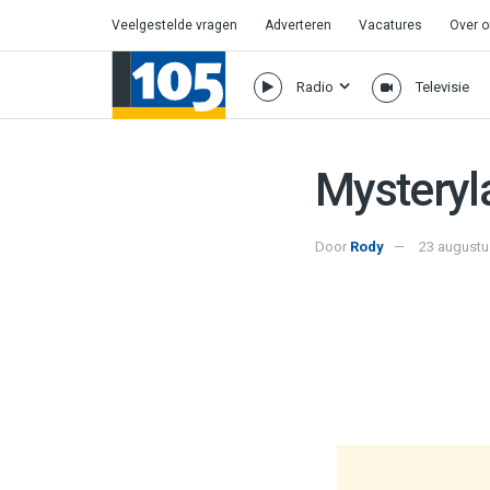
Veelgestelde vragen
Adverteren
Vacatures
Over 
Radio
Televisie
Mysteryla
Door
Rody
23 augustu