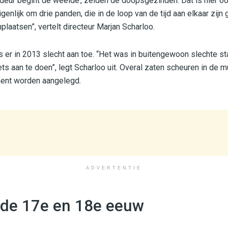
rdeur begint de weelde’, zeiden de doopsgezinden. Dat is hier o
genlijk om drie panden, die in de loop van de tijd aan elkaar zijn
laatsen”, vertelt directeur Marjan Scharloo.
s er in 2013 slecht aan toe. “Het was in buitengewoon slechte st
ts aan te doen”, legt Scharloo uit. Overal zaten scheuren in de m
ent worden aangelegd.
ADVERTENTIE
t de 17e en 18e eeuw