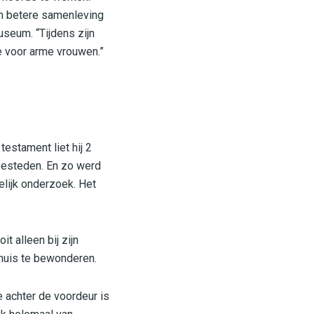
en betere samenleving
useum. “Tijdens zijn
je voor arme vrouwen.”
testament liet hij 2
 besteden. En zo werd
lijk onderzoek. Het
t alleen bij zijn
e huis te bewonderen.
e achter de voordeur is