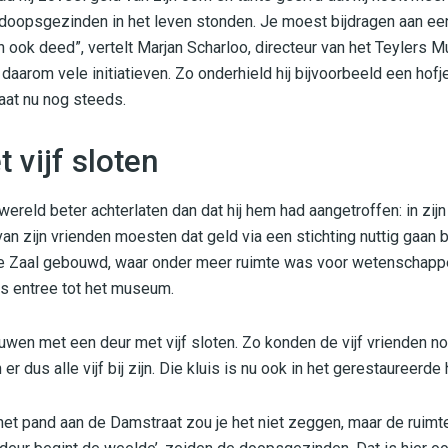
 doopsgezinden in het leven stonden. Je moest bijdragen aan e
n ook deed”, vertelt Marjan Scharloo, directeur van het Teylers M
daarom vele initiatieven. Zo onderhield hij bijvoorbeeld een hof
aat nu nog steeds.
 vijf sloten
wereld beter achterlaten dan dat hij hem had aangetroffen: in zijn 
 van zijn vrienden moesten dat geld via een stichting nuttig gaan
ale Zaal gebouwd, waar onder meer ruimte was voor wetenschappe
ls entree tot het museum.
ouwen met een deur met vijf sloten. Zo konden de vijf vrienden nooi
 dus alle vijf bij zijn. Die kluis is nu ook in het gerestaureerd
het pand aan de Damstraat zou je het niet zeggen, maar de ruimt