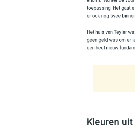
enorm. “‘Achter de voo
toepassing. Het gaat ei
er ook nog twee binnenp
Het huis van Teyler wa
geen geld was om er ie
een heel nieuw fundam
Kleuren ui