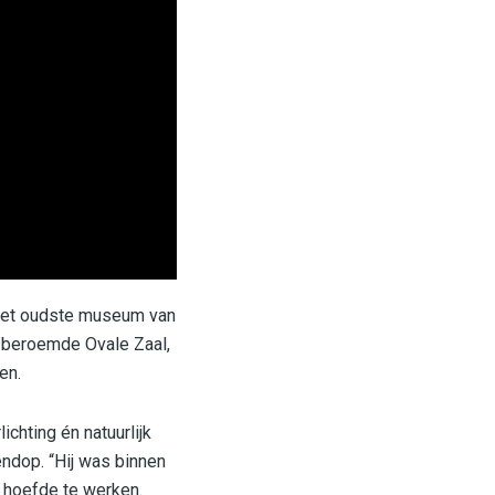
 het oudste museum van
e beroemde Ovale Zaal,
en.
chting én natuurlijk
ndop. “Hij was binnen
r hoefde te werken.