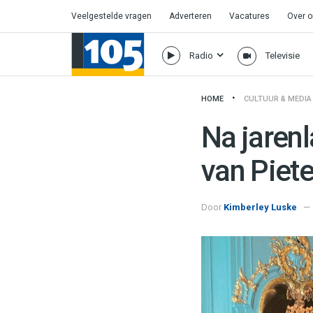
Veelgestelde vragen
Adverteren
Vacatures
Over 
Radio
Televisie
HOME
CULTUUR & MEDIA
Na jaren
van Piete
Door
Kimberley Luske