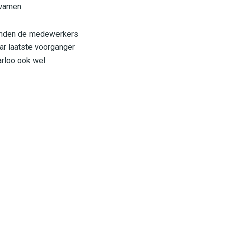
kwamen.
 konden de medewerkers
haar laatste voorganger
arloo ook wel