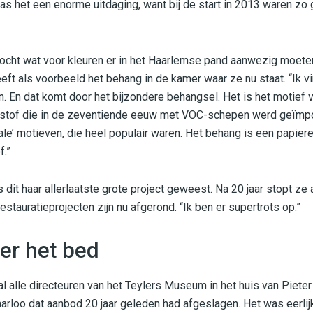
as het een enorme uitdaging, want bij de start in 2013 waren zo 
cht wat voor kleuren er in het Haarlemse pand aanwezig moeten
ft als voorbeeld het behang in de kamer waar ze nu staat. “Ik vi
 En dat komt door het bijzondere behangsel. Het is het motief van
stof die in de zeventiende eeuw met VOC-schepen werd geïmpo
orale’ motieven, die heel populair waren. Het behang is een papiere
f.”
 dit haar allerlaatste grote project geweest. Na 20 jaar stopt ze 
stauratieprojecten zijn nu afgerond. “Ik ben er supertrots op.”
er het bed
al alle directeuren van het Teylers Museum in het huis van Piete
rloo dat aanbod 20 jaar geleden had afgeslagen. Het was eerlij