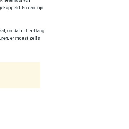
ok helemaal van
 gekoppeld. En dan zijn
aat, omdat er heel lang
uren, er moest zelfs