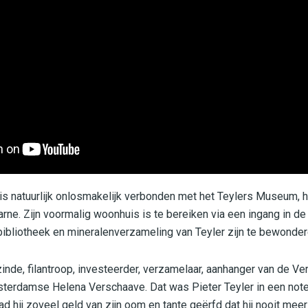
 is natuurlijk onlosmakelijk verbonden met het Teylers Museum,
rne. Zijn voormalig woonhuis is te bereiken via een ingang in d
ibliotheek en mineralenverzameling van Teyler zijn te bewonder
de, filantroop, investeerder, verzamelaar, aanhanger van de Verli
terdamse Helena Verschaave. Dat was Pieter Teyler in een note
ad hij zoveel geld van zijn oom en tante geërfd dat hij nooit mee