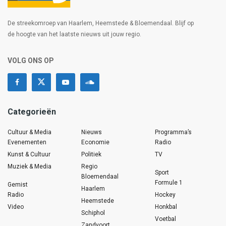
De streekomroep van Haarlem, Heemstede & Bloemendaal. Blijf op
de hoogte van het laatste nieuws uit jouw regio.
VOLG ONS OP
Categorieën
Cultuur & Media
Nieuws
Programma’s
Evenementen
Economie
Radio
Kunst & Cultuur
Politiek
TV
Muziek & Media
Regio
Sport
Bloemendaal
Formule 1
Gemist
Haarlem
Radio
Hockey
Heemstede
Video
Honkbal
Schiphol
Voetbal
Zandvoort