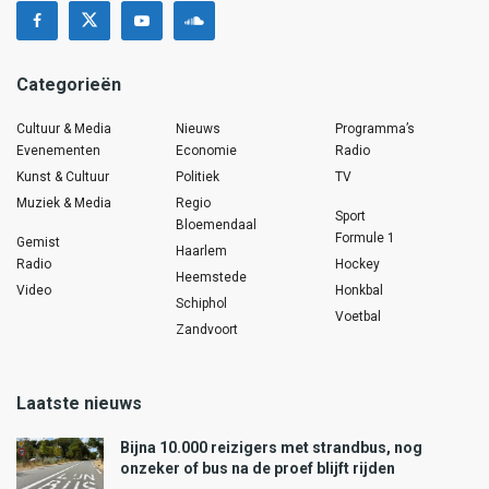
Categorieën
Cultuur & Media
Nieuws
Programma’s
Evenementen
Economie
Radio
Kunst & Cultuur
Politiek
TV
Muziek & Media
Regio
Sport
Bloemendaal
Formule 1
Gemist
Haarlem
Radio
Hockey
Heemstede
Video
Honkbal
Schiphol
Voetbal
Zandvoort
Laatste nieuws
Bijna 10.000 reizigers met strandbus, nog
onzeker of bus na de proef blijft rijden