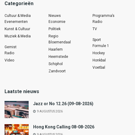
Categorieën
Cultuur & Media
Nieuws
Programma’s
Evenementen
Economie
Radio
Kunst & Cultuur
Politiek
TV
Muziek & Media
Regio
Sport
Bloemendaal
Formule 1
Gemist
Haarlem
Radio
Hockey
Heemstede
Video
Honkbal
Schiphol
Voetbal
Zandvoort
Laatste nieuws
Jazz or No 12.26 (09-08-2026)
9 AUGUSTUS 2026
Hong Kong Calling 08-08-2026
9 AUGUSTUS 2026