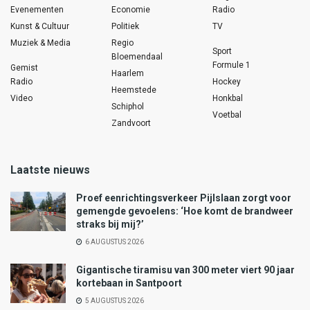
Evenementen
Economie
Radio
Kunst & Cultuur
Politiek
TV
Muziek & Media
Regio
Sport
Bloemendaal
Formule 1
Gemist
Haarlem
Radio
Hockey
Heemstede
Video
Honkbal
Schiphol
Voetbal
Zandvoort
Laatste nieuws
Proef eenrichtingsverkeer Pijlslaan zorgt voor
gemengde gevoelens: ‘Hoe komt de brandweer
straks bij mij?’
6 AUGUSTUS 2026
Gigantische tiramisu van 300 meter viert 90 jaar
kortebaan in Santpoort
5 AUGUSTUS 2026