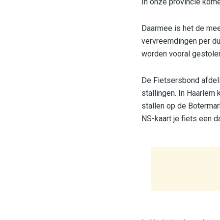
In onze provincie kome
Daarmee is het de mees
vervreemdingen per dui
worden vooral gestolen
De Fietsersbond afdeli
stallingen. In Haarlem
stallen op de Botermar
NS-kaart je fiets een d