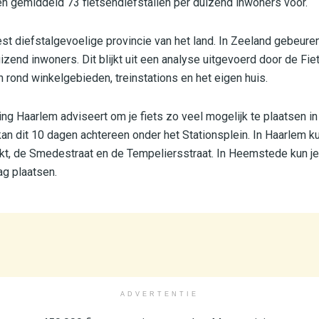
n gemiddeld 73 fietsendiefstallen per duizend inwoners voor.
t diefstalgevoelige provincie van het land. In Zeeland gebeuren
zend inwoners. Dit blijkt uit een analyse uitgevoerd door de Fi
 rond winkelgebieden, treinstations en het eigen huis.
ng Haarlem adviseert om je fiets zo veel mogelijk te plaatsen in 
 kan dit 10 dagen achtereen onder het Stationsplein. In Haarlem 
kt, de Smedestraat en de Tempeliersstraat. In Heemstede kun je 
ag plaatsen.
ADVERTENTIE