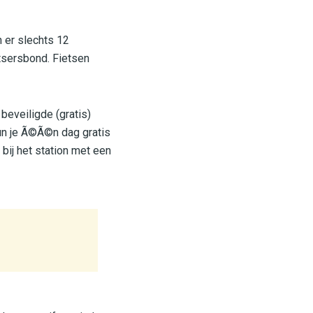
 er slechts 12
etsersbond. Fietsen
beveiligde (gratis)
kun je Ã©Ã©n dag gratis
bij het station met een