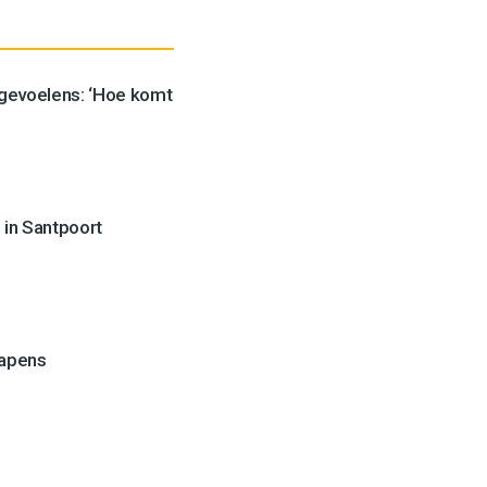
 gevoelens: ‘Hoe komt
 in Santpoort
wapens