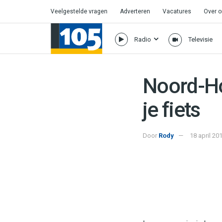
Veelgestelde vragen
Adverteren
Vacatures
Over 
Radio
Televisie
Noord-Hol
je fiets
Door
Rody
18 april 20