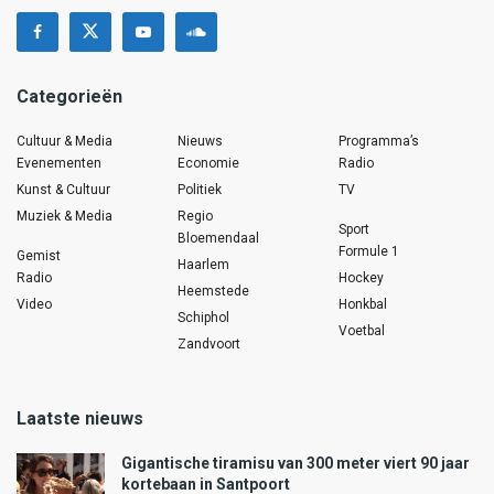
Categorieën
Cultuur & Media
Nieuws
Programma’s
Evenementen
Economie
Radio
Kunst & Cultuur
Politiek
TV
Muziek & Media
Regio
Sport
Bloemendaal
Formule 1
Gemist
Haarlem
Radio
Hockey
Heemstede
Video
Honkbal
Schiphol
Voetbal
Zandvoort
Laatste nieuws
Gigantische tiramisu van 300 meter viert 90 jaar
kortebaan in Santpoort