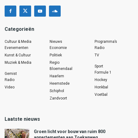
Categorieën
Cultuur & Media
Nieuws
Programma’s
Evenementen
Economie
Radio
Kunst & Cultuur
Politiek
TV
Muziek & Media
Regio
Sport
Bloemendaal
Formule 1
Gemist
Haarlem
Radio
Hockey
Heemstede
Video
Honkbal
Schiphol
Voetbal
Zandvoort
Laatste nieuws
Groen licht voor bouw van ruim 800
appartementen aan Toekanweg