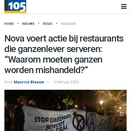
HOME
NIEUWS
REGIO
HAARLEM
Nova voert actie bij restaurants
die ganzenlever serveren:
“Waarom moeten ganzen
worden mishandeld?”
Door
Maurice Blaauw
9 februari 2023