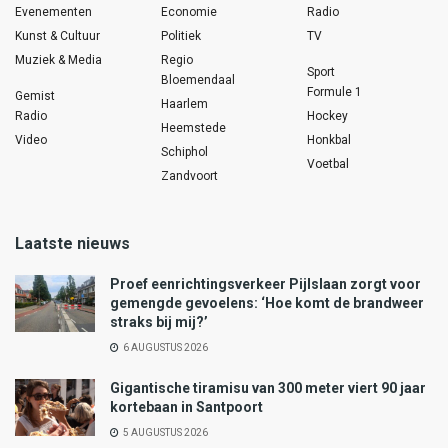
Evenementen
Economie
Radio
Kunst & Cultuur
Politiek
TV
Muziek & Media
Regio
Sport
Bloemendaal
Formule 1
Gemist
Haarlem
Radio
Hockey
Heemstede
Video
Honkbal
Schiphol
Voetbal
Zandvoort
Laatste nieuws
Proef eenrichtingsverkeer Pijlslaan zorgt voor
gemengde gevoelens: ‘Hoe komt de brandweer
straks bij mij?’
6 AUGUSTUS 2026
Gigantische tiramisu van 300 meter viert 90 jaar
kortebaan in Santpoort
5 AUGUSTUS 2026