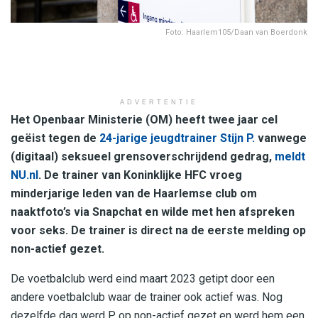
Foto: Haarlem105/Daan van Boerdonk
ADVERTENTIE
Het Openbaar Ministerie (OM) heeft twee jaar cel
geëist tegen de
24-jarige jeugdtrainer Stijn P.
vanwege
(digitaal) seksueel grensoverschrijdend gedrag,
meldt
NU.nl
. De trainer van Koninklijke HFC vroeg
minderjarige leden van de Haarlemse club om
naaktfoto’s via Snapchat en wilde met hen afspreken
voor seks. De trainer is direct na de eerste melding op
non-actief gezet.
De voetbalclub werd eind maart 2023 getipt door een
andere voetbalclub waar de trainer ook actief was. Nog
dezelfde dag werd P. op non-actief gezet en werd hem een