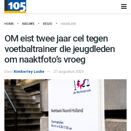
HOME
NIEUWS
REGIO
HAARLEM
OM eist twee jaar cel tegen
voetbaltrainer die jeugdleden
om naaktfoto’s vroeg
Door
Kimberley Luske
21 augustus 2025