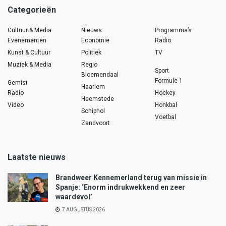
Categorieën
Cultuur & Media
Nieuws
Programma’s
Evenementen
Economie
Radio
Kunst & Cultuur
Politiek
TV
Muziek & Media
Regio
Sport
Bloemendaal
Formule 1
Gemist
Haarlem
Radio
Hockey
Heemstede
Video
Honkbal
Schiphol
Voetbal
Zandvoort
Laatste nieuws
Brandweer Kennemerland terug van missie in
Spanje: ‘Enorm indrukwekkend en zeer
waardevol’
7 AUGUSTUS 2026