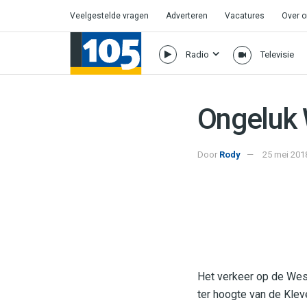
Veelgestelde vragen
Adverteren
Vacatures
Over 
Radio
Televisie
Ongeluk 
Door
Rody
25 mei 201
Het verkeer op de Wes
ter hoogte van de Klev