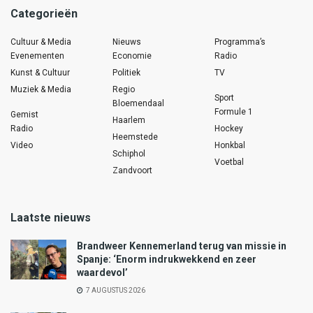
Categorieën
Cultuur & Media
Nieuws
Programma’s
Evenementen
Economie
Radio
Kunst & Cultuur
Politiek
TV
Muziek & Media
Regio
Sport
Bloemendaal
Formule 1
Gemist
Haarlem
Radio
Hockey
Heemstede
Video
Honkbal
Schiphol
Voetbal
Zandvoort
Laatste nieuws
Brandweer Kennemerland terug van missie in
Spanje: ‘Enorm indrukwekkend en zeer
waardevol’
7 AUGUSTUS 2026