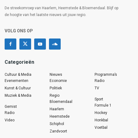
De streekomroep van Haarlem, Heemstede & Bloemendaal. Blijf op
de hoogte van het laatste nieuws uit jouw regio.
VOLG ONS OP
Categorieën
Cultuur & Media
Nieuws
Programma’s
Evenementen
Economie
Radio
Kunst & Cultuur
Politiek
TV
Muziek & Media
Regio
Sport
Bloemendaal
Formule 1
Gemist
Haarlem
Radio
Hockey
Heemstede
Video
Honkbal
Schiphol
Voetbal
Zandvoort