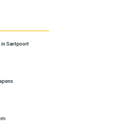
 in Santpoort
wapens
lem