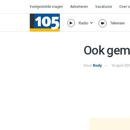
Veelgestelde vragen
Adverteren
Vacatures
Over 
Radio
Televisie
Ook geme
Door
Rody
16 april 20