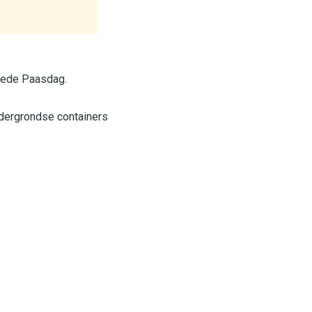
eede Paasdag.
ndergrondse containers