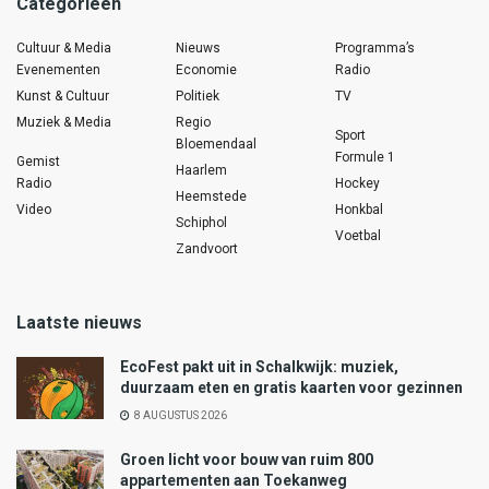
Categorieën
Cultuur & Media
Nieuws
Programma’s
Evenementen
Economie
Radio
Kunst & Cultuur
Politiek
TV
Muziek & Media
Regio
Sport
Bloemendaal
Formule 1
Gemist
Haarlem
Radio
Hockey
Heemstede
Video
Honkbal
Schiphol
Voetbal
Zandvoort
Laatste nieuws
EcoFest pakt uit in Schalkwijk: muziek,
duurzaam eten en gratis kaarten voor gezinnen
8 AUGUSTUS 2026
Groen licht voor bouw van ruim 800
appartementen aan Toekanweg