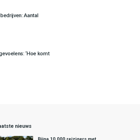
edrijven: Aantal
 gevoelens: ‘Hoe komt
aatste nieuws
Bijna 10.000 reizigers met