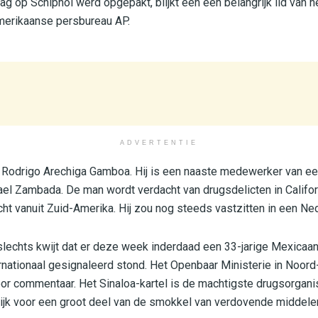
g op Schiphol werd opgepakt, blijkt een een belangrijk lid van 
Amerikaanse persbureau AP.
ADVERTENTIE
Rodrigo Arechiga Gamboa. Hij is een naaste medewerker van een
mael Zambada. De man wordt verdacht van drugsdelicten in Califor
cht vanuit Zuid-Amerika. Hij zou nog steeds vastzitten in een Ne
lechts kwijt dat er deze week inderdaad een 33-jarige Mexicaa
ernationaal gesignaleerd stond. Het Openbaar Ministerie in Noord
or commentaar. Het Sinaloa-kartel is de machtigste drugsorgani
lijk voor een groot deel van de smokkel van verdovende middele