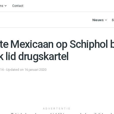
ons
Contact
Nieuws
S
e Mexicaan op Schiphol bl
k lid drugskartel
014 - Updated on 16 januari 2020
ADVERTENTIE