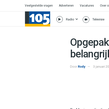
Veelgestelde vragen
Adverteren
Vacatures
Over 
Radio
Televisie
Opgepakt
belangrij
Door
Rody
3 januari 2