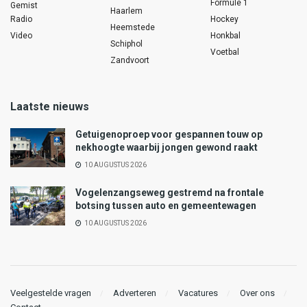
Formule 1
Gemist
Haarlem
Radio
Hockey
Heemstede
Video
Honkbal
Schiphol
Voetbal
Zandvoort
Laatste nieuws
Getuigenoproep voor gespannen touw op
nekhoogte waarbij jongen gewond raakt
10 AUGUSTUS 2026
Vogelenzangseweg gestremd na frontale
botsing tussen auto en gemeentewagen
10 AUGUSTUS 2026
Veelgestelde vragen
Adverteren
Vacatures
Over ons