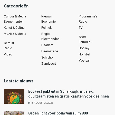
Categorieën
Cultuur & Media
Nieuws
Programma’s
Evenementen
Economie
Radio
Kunst & Cultuur
Politiek
TV
Muziek & Media
Regio
Sport
Bloemendaal
Formule 1
Gemist
Haarlem
Radio
Hockey
Heemstede
Video
Honkbal
Schiphol
Voetbal
Zandvoort
Laatste nieuws
EcoFest pakt uit in Schalkwijk: muziek,
duurzaam eten en gratis kaarten voor gezinnen
8 AUGUSTUS 2026
Groen licht voor bouw van ruim 800