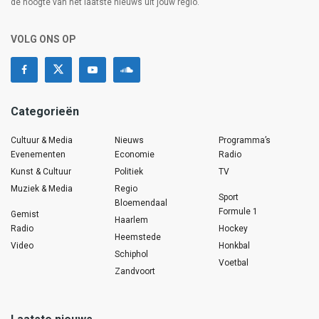
de hoogte van het laatste nieuws uit jouw regio.
VOLG ONS OP
Categorieën
Cultuur & Media
Nieuws
Programma’s
Evenementen
Economie
Radio
Kunst & Cultuur
Politiek
TV
Muziek & Media
Regio
Sport
Bloemendaal
Formule 1
Gemist
Haarlem
Radio
Hockey
Heemstede
Video
Honkbal
Schiphol
Voetbal
Zandvoort