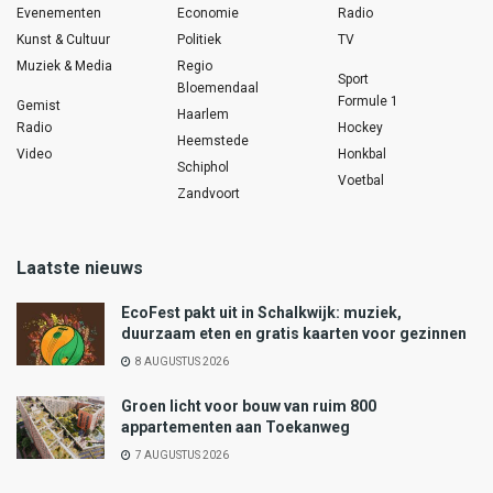
Evenementen
Economie
Radio
Kunst & Cultuur
Politiek
TV
Muziek & Media
Regio
Sport
Bloemendaal
Formule 1
Gemist
Haarlem
Radio
Hockey
Heemstede
Video
Honkbal
Schiphol
Voetbal
Zandvoort
Laatste nieuws
EcoFest pakt uit in Schalkwijk: muziek,
duurzaam eten en gratis kaarten voor gezinnen
8 AUGUSTUS 2026
Groen licht voor bouw van ruim 800
appartementen aan Toekanweg
7 AUGUSTUS 2026