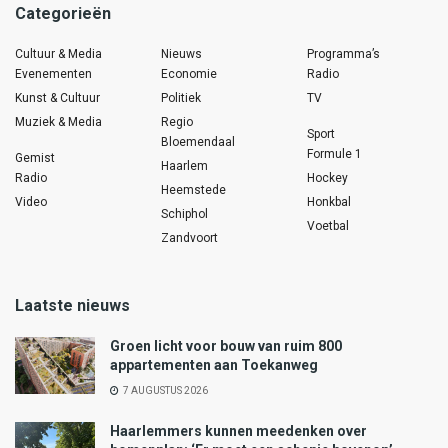
Categorieën
Cultuur & Media
Nieuws
Programma’s
Evenementen
Economie
Radio
Kunst & Cultuur
Politiek
TV
Muziek & Media
Regio
Sport
Bloemendaal
Formule 1
Gemist
Haarlem
Radio
Hockey
Heemstede
Video
Honkbal
Schiphol
Voetbal
Zandvoort
Laatste nieuws
Groen licht voor bouw van ruim 800
appartementen aan Toekanweg
7 AUGUSTUS 2026
Haarlemmers kunnen meedenken over