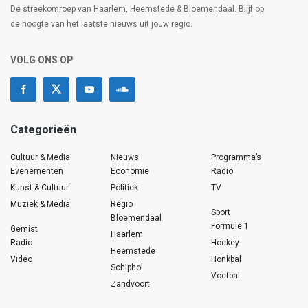
De streekomroep van Haarlem, Heemstede & Bloemendaal. Blijf op
de hoogte van het laatste nieuws uit jouw regio.
VOLG ONS OP
Categorieën
Cultuur & Media
Nieuws
Programma’s
Evenementen
Economie
Radio
Kunst & Cultuur
Politiek
TV
Muziek & Media
Regio
Sport
Bloemendaal
Formule 1
Gemist
Haarlem
Radio
Hockey
Heemstede
Video
Honkbal
Schiphol
Voetbal
Zandvoort