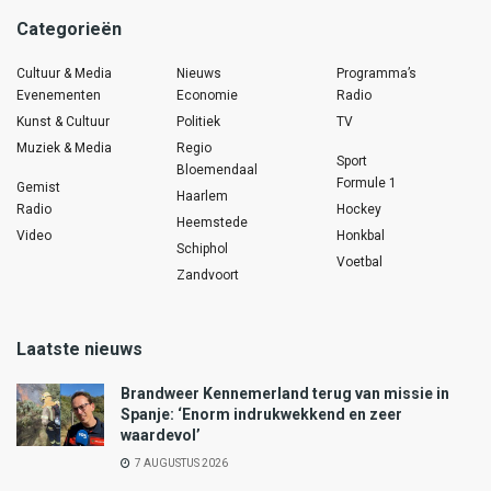
Categorieën
Cultuur & Media
Nieuws
Programma’s
Evenementen
Economie
Radio
Kunst & Cultuur
Politiek
TV
Muziek & Media
Regio
Sport
Bloemendaal
Formule 1
Gemist
Haarlem
Radio
Hockey
Heemstede
Video
Honkbal
Schiphol
Voetbal
Zandvoort
Laatste nieuws
Brandweer Kennemerland terug van missie in
Spanje: ‘Enorm indrukwekkend en zeer
waardevol’
7 AUGUSTUS 2026