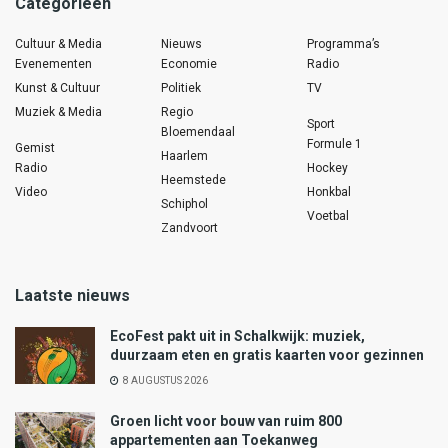
Categorieën
Cultuur & Media
Nieuws
Programma’s
Evenementen
Economie
Radio
Kunst & Cultuur
Politiek
TV
Muziek & Media
Regio
Sport
Bloemendaal
Formule 1
Gemist
Haarlem
Radio
Hockey
Heemstede
Video
Honkbal
Schiphol
Voetbal
Zandvoort
Laatste nieuws
EcoFest pakt uit in Schalkwijk: muziek,
duurzaam eten en gratis kaarten voor gezinnen
8 AUGUSTUS 2026
Groen licht voor bouw van ruim 800
appartementen aan Toekanweg