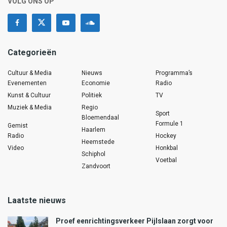
VOLG ONS OP
Categorieën
Cultuur & Media
Nieuws
Programma’s
Evenementen
Economie
Radio
Kunst & Cultuur
Politiek
TV
Muziek & Media
Regio
Sport
Bloemendaal
Formule 1
Gemist
Haarlem
Radio
Hockey
Heemstede
Video
Honkbal
Schiphol
Voetbal
Zandvoort
Laatste nieuws
Proef eenrichtingsverkeer Pijlslaan zorgt voor