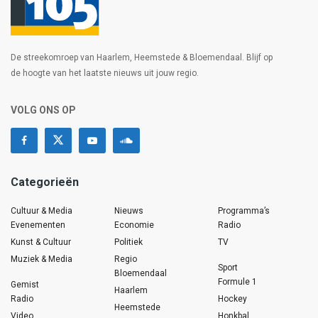
De streekomroep van Haarlem, Heemstede & Bloemendaal. Blijf op
de hoogte van het laatste nieuws uit jouw regio.
VOLG ONS OP
Categorieën
Cultuur & Media
Nieuws
Programma’s
Evenementen
Economie
Radio
Kunst & Cultuur
Politiek
TV
Muziek & Media
Regio
Sport
Bloemendaal
Formule 1
Gemist
Haarlem
Radio
Hockey
Heemstede
Video
Honkbal