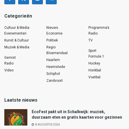
Categorieën
Cultuur & Media
Nieuws
Programma’s
Evenementen
Economie
Radio
Kunst & Cultuur
Politiek
TV
Muziek & Media
Regio
Sport
Bloemendaal
Formule 1
Gemist
Haarlem
Radio
Hockey
Heemstede
Video
Honkbal
Schiphol
Voetbal
Zandvoort
Laatste nieuws
EcoFest pakt uit in Schalkwijk: muziek,
duurzaam eten en gratis kaarten voor gezinnen
8 AUGUSTUS 2026