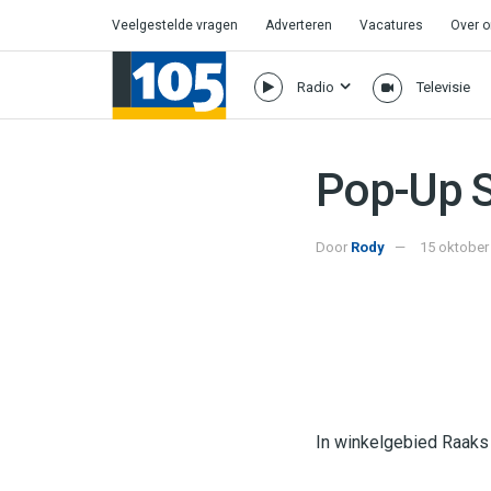
Veelgestelde vragen
Adverteren
Vacatures
Over 
Radio
Televisie
Pop-Up S
Door
Rody
15 oktober
In winkelgebied Raaks 