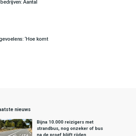
edrijven: Aantal
 gevoelens: ‘Hoe komt
aatste nieuws
Bijna 10.000 reizigers met
strandbus, nog onzeker of bus
na de proef blijft rijden