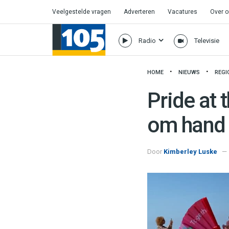
Veelgestelde vragen
Adverteren
Vacatures
Over 
Radio
Televisie
HOME
NIEUWS
REGI
Pride at 
om hand 
Door
Kimberley Luske