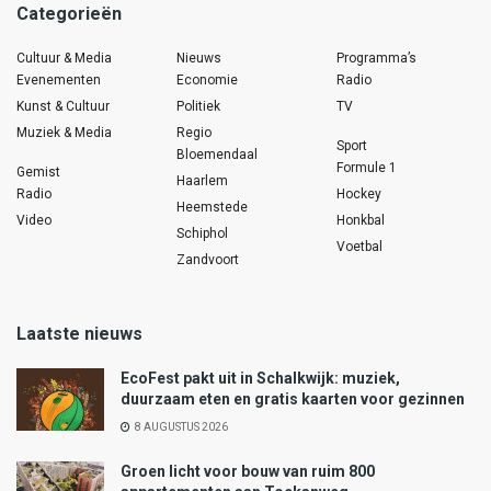
Categorieën
Cultuur & Media
Nieuws
Programma’s
Evenementen
Economie
Radio
Kunst & Cultuur
Politiek
TV
Muziek & Media
Regio
Sport
Bloemendaal
Formule 1
Gemist
Haarlem
Radio
Hockey
Heemstede
Video
Honkbal
Schiphol
Voetbal
Zandvoort
Laatste nieuws
EcoFest pakt uit in Schalkwijk: muziek,
duurzaam eten en gratis kaarten voor gezinnen
8 AUGUSTUS 2026
Groen licht voor bouw van ruim 800