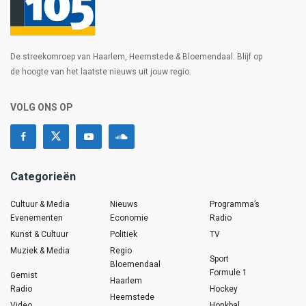
De streekomroep van Haarlem, Heemstede & Bloemendaal. Blijf op
de hoogte van het laatste nieuws uit jouw regio.
VOLG ONS OP
Categorieën
Cultuur & Media
Nieuws
Programma’s
Evenementen
Economie
Radio
Kunst & Cultuur
Politiek
TV
Muziek & Media
Regio
Sport
Bloemendaal
Formule 1
Gemist
Haarlem
Radio
Hockey
Heemstede
Video
Honkbal