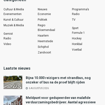
Cultuur & Media
Nieuws
Programma’s
Evenementen
Economie
Radio
Kunst & Cultuur
Politiek
TV
Muziek & Media
Regio
Sport
Bloemendaal
Formule 1
Gemist
Haarlem
Radio
Hockey
Heemstede
Video
Honkbal
Schiphol
Voetbal
Zandvoort
Laatste nieuws
Bijna 10.000 reizigers met strandbus, nog
onzeker of bus na de proef blijft rijden
6 AUGUSTUS 2026
Meldpunt voor gedupeerden van malafide
verduurzamingsbedrijven: Aantal agressieve