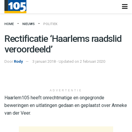
HOME
NIEUWS
POLITIEK
Rectificatie ‘Haarlems raadslid
veroordeeld’
Door
Rody
3 januari 2018 - Updated on 2 februari 2020
ADVERTENTIE
Haarlem105 heeft onrechtmatige en ongegronde
beweringen en uitlatingen gedaan en geplaatst over Anneke
van der Veer.