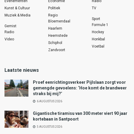
Evenementen
Economie
Radio
Kunst & Cultuur
Politiek
TV
Muziek & Media
Regio
Sport
Bloemendaal
Formule 1
Gemist
Haarlem
Radio
Hockey
Heemstede
Video
Honkbal
Schiphol
Voetbal
Zandvoort
Laatste nieuws
Proef eenrichtingsverkeer Pijlslaan zorgt voor
gemengde gevoelens: ‘Hoe komt de brandweer
straks bij mij?’
6 AUGUSTUS 2026
Gigantische tiramisu van 300 meter viert 90 jaar
kortebaan in Santpoort
5 AUGUSTUS 2026