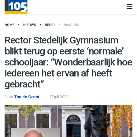
HOME
NIEUWS
REGIO
HAARLEM
Rector Stedelijk Gymnasium
blikt terug op eerste ‘normale’
schooljaar: “Wonderbaarlijk hoe
iedereen het ervan af heeft
gebracht”
Door
Ton de Groot
17 juli 2023