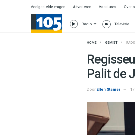
Veelgestelde vragen
Adverteren
Vacatures
Over 
Radio
Televisie
HOME
GEMIST
RADI
Regisseur
Palit de 
Door
Ellen Stamer
17