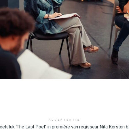
ADVERTENTIE
eelstuk ‘The Last Poet’ in première van regisseur Nita Kersten bi