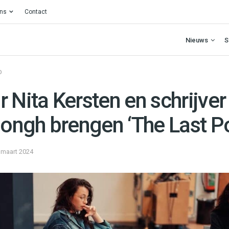
ons
Contact
Nieuws
S
O
 Nita Kersten en schrijve
Jongh brengen ‘The Last P
 maart 2024