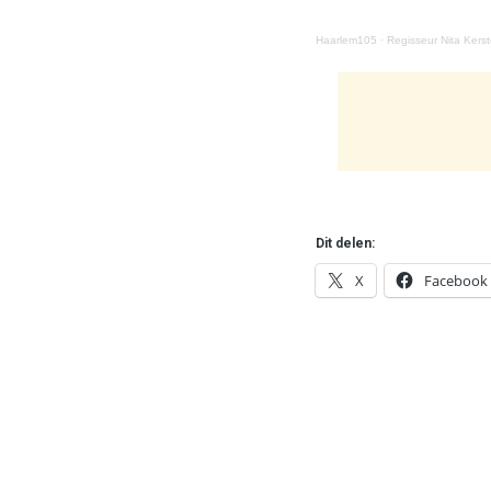
Haarlem105
·
Regisseur Nita Kers
Dit delen:
X
Facebook