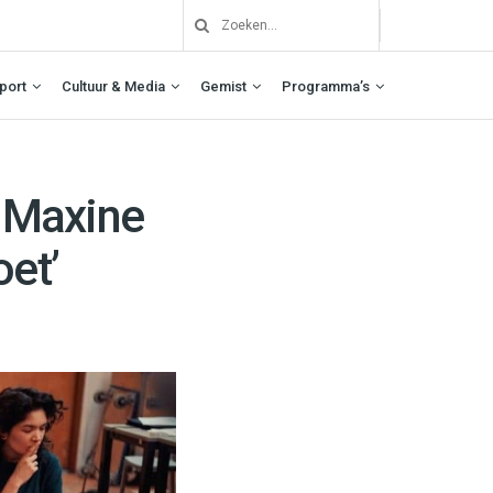
port
Cultuur & Media
Gemist
Programma’s
r Maxine
oet’