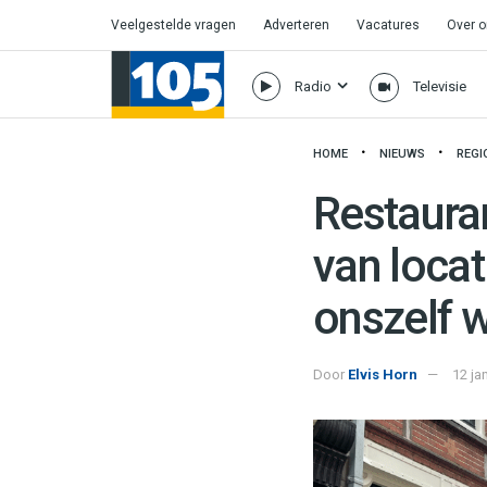
Veelgestelde vragen
Adverteren
Vacatures
Over 
Radio
Televisie
HOME
NIEUWS
REGI
Restaura
van locat
onszelf 
Door
Elvis Horn
12 ja