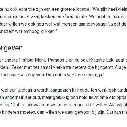
e nu ook echt toe zijn aan een grotere locatie. “We zijn heel klein
 meter inclusief zaal, keuken en afwasruimte. We hebben nu een
 daar willen we ook nog wel wat mensen aan toevoegen”, zegt d
 onszelf wat omhoog krikken.”
ergeven
er andere Fishbar Monk, Parnassia en nu ook Kraantje Lek, zegt da
en. “Zeker met het aantal vierkante meters die hij noemt. Als je 
och vaak al vergeven. Dus dat is wel herkenbaar, ja.”
wel een uitdaging wordt, aangezien hij het buiten werk ook aardig
n anderhalf jaar oud, maar gelukkig een hele lieve oma die oppa
telt hij. “Dat is ook waarom we meer mensen erbij willen. Als wij s
inderen moeten, dan willen we daar gewoon bij zijn. Dat kan niet 