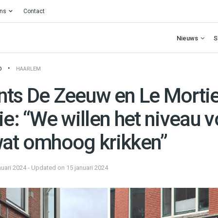
ons
Contact
Nieuws
S
O
HAARLEM
nts De Zeeuw en Le Mortier
ie: “We willen het niveau 
wat omhoog krikken”
nuari 2024 - Updated on 15 januari 2024