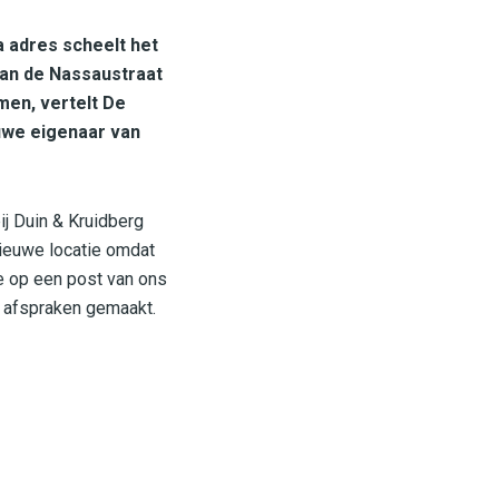
a adres scheelt het
van de Nassaustraat
men, vertelt De
uwe eigenaar van
bij Duin & Kruidberg
nieuwe locatie omdat
e op een post van ons
e afspraken gemaakt.