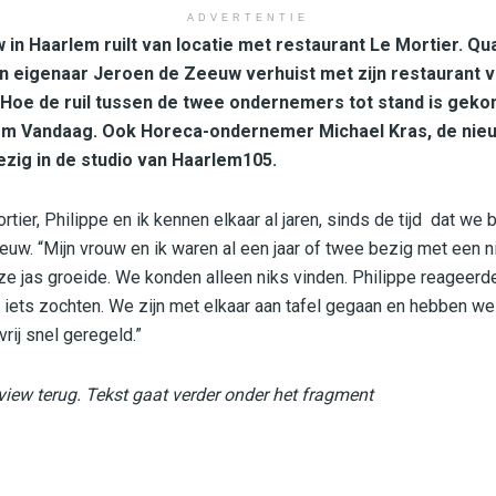
ADVERTENTIE
in Haarlem ruilt van locatie met restaurant Le Mortier. Qu
en eigenaar Jeroen de Zeeuw verhuist met zijn restaurant 
Hoe de ruil tussen de twee ondernemers tot stand is geko
em Vandaag. Ook Horeca-ondernemer Michael Kras, de nie
ezig in de studio van Haarlem105.
tier, Philippe en ik kennen elkaar al jaren, sinds de tijd dat we 
euw. “Mijn vrouw en ik waren al een jaar of twee bezig met een 
e jas groeide. We konden alleen niks vinden. Philippe reageerd
j iets zochten. We zijn met elkaar aan tafel gegaan en hebben w
vrij snel geregeld.”
rview terug. Tekst gaat verder onder het fragment