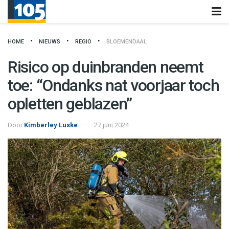
HOME
NIEUWS
REGIO
BLOEMENDAAL
Risico op duinbranden neemt
toe: “Ondanks nat voorjaar toch
opletten geblazen”
Door
Kimberley Luske
27 juni 2024