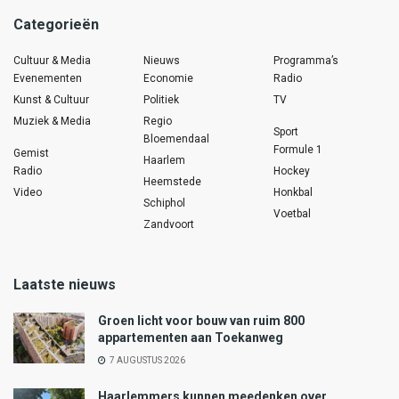
Categorieën
Cultuur & Media
Nieuws
Programma’s
Evenementen
Economie
Radio
Kunst & Cultuur
Politiek
TV
Muziek & Media
Regio
Sport
Bloemendaal
Formule 1
Gemist
Haarlem
Radio
Hockey
Heemstede
Video
Honkbal
Schiphol
Voetbal
Zandvoort
Laatste nieuws
Groen licht voor bouw van ruim 800
appartementen aan Toekanweg
7 AUGUSTUS 2026
Haarlemmers kunnen meedenken over