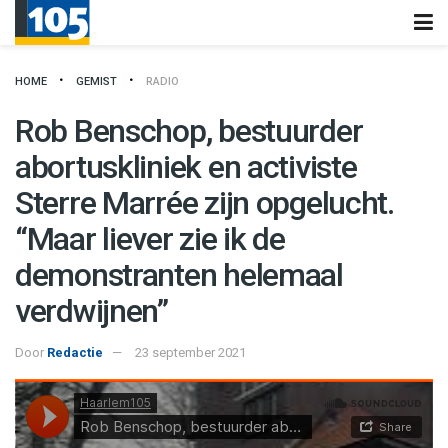
HOME
GEMIST
RADIO
Rob Benschop, bestuurder
abortuskliniek en activiste
Sterre Marrée zijn opgelucht.
“Maar liever zie ik de
demonstranten helemaal
verdwijnen”
Door
Redactie
23 september 2021
Haarlem105
·
Rob Benschop, bestuurder abortuskliniek en activiste Sterre Marrée zijn opgelucht