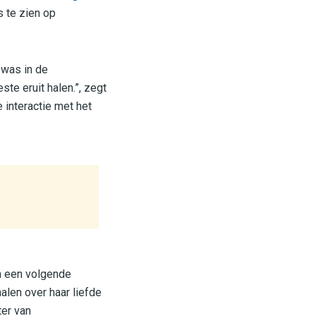
 te zien op
 was in de
te eruit halen.”, zegt
e interactie met het
n een volgende
halen over haar liefde
ter van