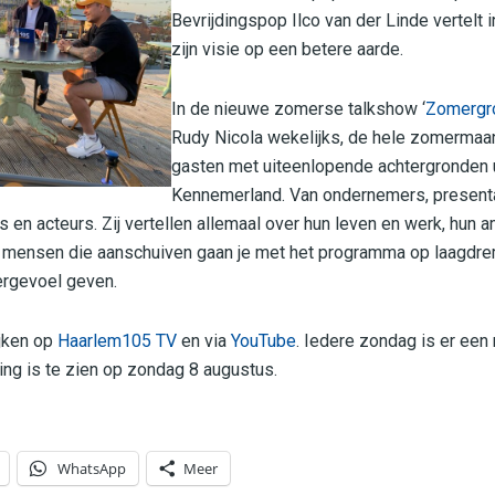
Bevrijdingspop Ilco van der Linde vertelt in
zijn visie op een betere aarde.
In de nieuwe zomerse talkshow ‘
Zomergr
Rudy Nicola wekelijks, de hele zomermaa
gasten met uiteenlopende achtergronden u
Kennemerland. Van ondernemers, presentat
 en acteurs. Zij vertellen allemaal over hun leven en werk, hun 
de mensen die aanschuiven gaan je met het programma op laagdre
ergevoel geven.
ijken op
Haarlem105 TV
en via
YouTube
. Iedere zondag is er een
ring is te zien op zondag 8 augustus.
WhatsApp
Meer