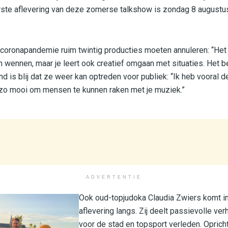
ste aflevering van deze zomerse talkshow is zondag 8 augustus
coronapandemie ruim twintig producties moeten annuleren: “Het
 wennen, maar je leert ook creatief omgaan met situaties. Het bes
nd is blij dat ze weer kan optreden voor publiek: “Ik heb vooral d
 zo mooi om mensen te kunnen raken met je muziek.”
ADVERTENTIE
Ook oud-topjudoka Claudia Zwiers komt i
aflevering langs. Zij deelt passievolle ver
voor de stad en topsport verleden. Oprich