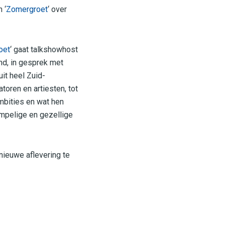
 ‘
Zomergroet
‘ over
oet
‘ gaat talkshowhost
nd, in gesprek met
it heel Zuid-
oren en artiesten, tot
ambities en wat hen
mpelige en gezellige
 nieuwe aflevering te