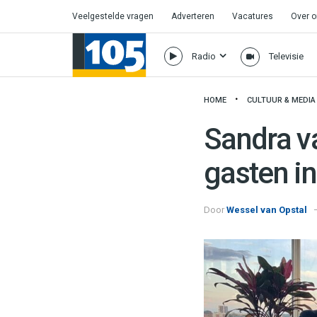
Veelgestelde vragen
Adverteren
Vacatures
Over 
Radio
Televisie
HOME
CULTUUR & MEDIA
Sandra v
gasten i
Door
Wessel van Opstal