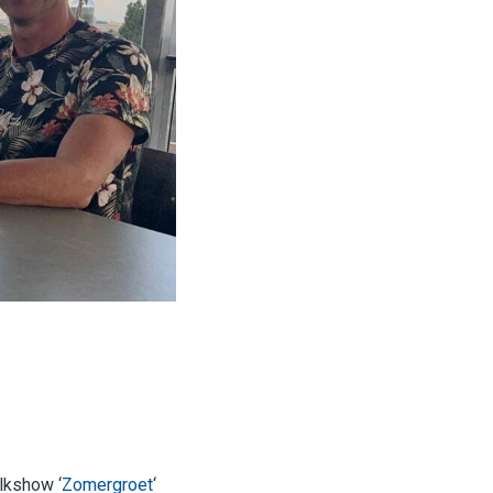
lkshow ‘
Zomergroet
‘