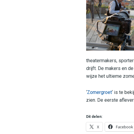
theatermakers, sporters
drijft. De makers en 
wijze het ultieme zom
‘
Zomergroet
‘ is te bek
zien. De eerste afleve
Dit delen:
X
Facebook