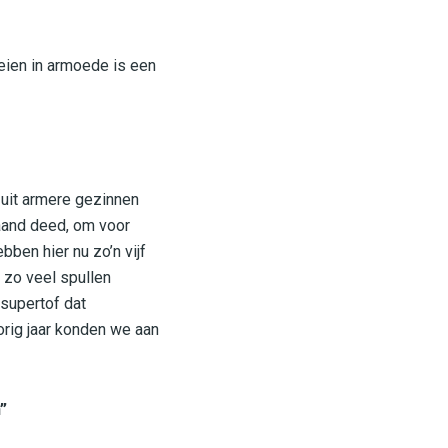
eien in armoede is een
 uit armere gezinnen
aand deed, om voor
ben hier nu zo’n vijf
 zo veel spullen
 supertof dat
rig jaar konden we aan
”