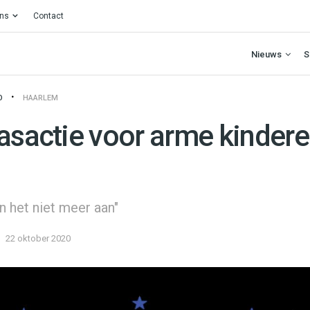
ons
Contact
Nieuws
S
O
HAARLEM
aasactie voor arme kinder
n het niet meer aan"
22 oktober 2020