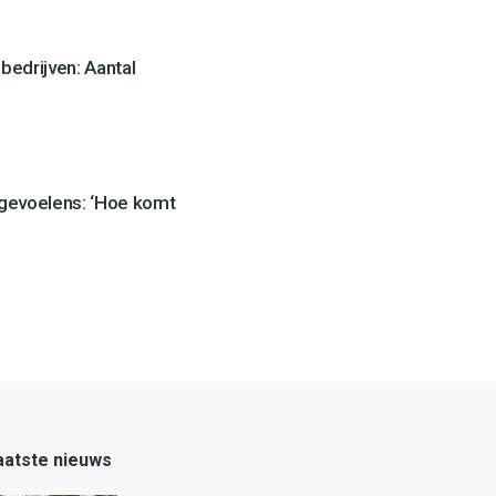
edrijven: Aantal
 gevoelens: ‘Hoe komt
aatste nieuws