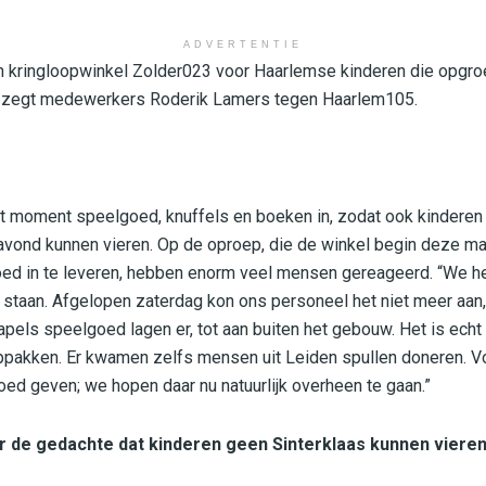
ADVERTENTIE
an kringloopwinkel Zolder023 voor Haarlemse kinderen die opgro
t zegt medewerkers Roderik Lamers tegen Haarlem105.
t moment speelgoed, knuffels en boeken in, zodat ook kinderen
vond kunnen vieren. Op de oproep, die de winkel begin deze m
d in te leveren, hebben enorm veel mensen gereageerd. “We heb
staan. Afgelopen zaterdag kon ons personeel het niet meer aan,
apels speelgoed lagen er, tot aan buiten het gebouw. Het is echt
pakken. Er kwamen zelfs mensen uit Leiden spullen doneren. Vo
d geven; we hopen daar nu natuurlijk overheen te gaan.”
r de gedachte dat kinderen geen Sinterklaas kunnen vieren