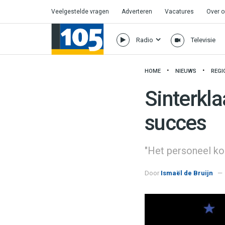
Veelgestelde vragen
Adverteren
Vacatures
Over 
Radio
Televisie
HOME
NIEUWS
REGI
Sinterkl
succes
"Het personeel ko
Door
Ismaël de Bruijn