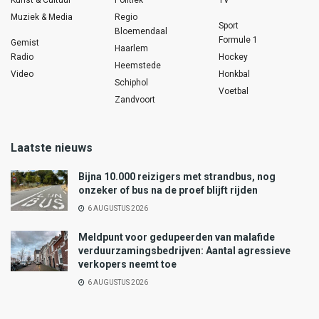
Muziek & Media
Regio
Sport
Bloemendaal
Formule 1
Gemist
Haarlem
Radio
Hockey
Heemstede
Video
Honkbal
Schiphol
Voetbal
Zandvoort
Laatste nieuws
Bijna 10.000 reizigers met strandbus, nog
onzeker of bus na de proef blijft rijden
6 AUGUSTUS 2026
Meldpunt voor gedupeerden van malafide
verduurzamingsbedrijven: Aantal agressieve
verkopers neemt toe
6 AUGUSTUS 2026